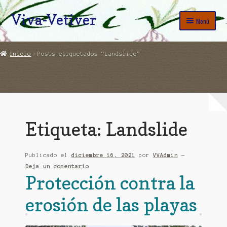
Viva-Vetiver
Ir
Ir
Menú
a
al
la
contenido
Erosión, Agua, Sistema Vetiver, Permacultura
navegación
Inicio
Posts etiquetados “Landslide”
Proyectos Antes y Después
Shop
Etiqueta:
Landslide
Publicado el
diciembre 16, 2021
por
VVAdmin
—
Deja un comentario
Protección contra la
erosión de las playas